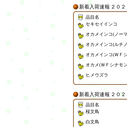
新着入荷速報
２０２
品目名
セキセイインコ
オカメインコ(ノーマ
オカメインコ(ルチノ
オカメインコ(
ＷＦ
オカメ(
ＷＦシナモ
ヒメウズラ
新着入荷速報
２０２
品目名
桜文鳥
白文鳥