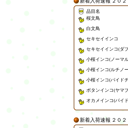
新着入荷速報
２０２
品目名
桜文鳥
白文鳥
セキセイインコ
セキセイインコ(ダ
小桜インコ(ノーマル
小桜インコ(ルチノー
小桜インコ(パイドチ
ボタンインコ(ヤマブ
オカメインコ(パイド
新着入荷速報
２０２