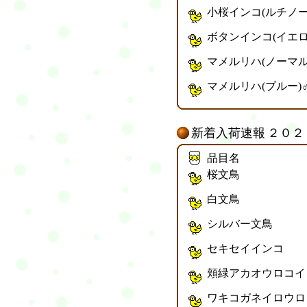
小桜インコ(ルチノ
ボタンインコ(イエロ
マメルリハ(ノーマル
マメルリハ(ブルー)
新着入荷速報
２０２
品目名
桜文鳥
白文鳥
シルバー文鳥
セキセイインコ
頬緑アカオウロコイ
ワキコガネイロウロ