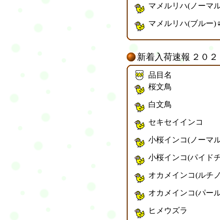
マメルリハ(ノーマル
マメルリハ(ブルー)
新着入荷速報
２０２
品目名
桜文鳥
白文鳥
セキセイインコ
小桜インコ(ノーマル
小桜インコ(パイドチ
オカメインコ(ルチノ
オカメインコ(パール
ヒメウズラ