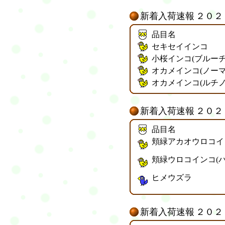
新着入荷速報
２０２
品目名
セキセイインコ
小桜インコ(ブルーチ
オカメインコ(ノーマ
オカメインコ(ルチノ
新着入荷速報
２０２
品目名
頬緑アカオウロコイ
頬緑ウロコインコ(
ヒメウズラ
新着入荷速報
２０２