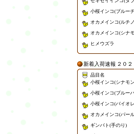
セキセイインコ(ダ
小桜インコ(ブルーチ
オカメインコ(ルチノ
オカメインコ(シナモ
ヒメウズラ
新着入荷速報
２０２
品目名
小桜インコ(シナモン
小桜インコ(ブルーパ
小桜インコ(バイオレ
オカメインコ(パール
ギンバト(手のり)