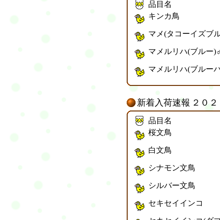
品目名
キンカ鳥
マメ(タコーイズブル
マメルリハ(ブルー)
マメルリハ(ブルーパ
新着入荷速報
２０２
品目名
桜文鳥
白文鳥
シナモン文鳥
シルバー文鳥
セキセイインコ