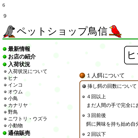
6
９
ペットショップ鳥信
最新情報
ヒ
お店の紹介
入荷状況
入荷状況について
１人餌について
ヒナ
インコ
挿し餌の回数について
オウム
４回
以上
小鳥
カナリヤ
まだ人間の手で完全に
野鳥
３回前後
ニワトリ・ウズラ
餌に興味を持ち始め自
小動物
通信販売
２回以下