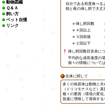
動物図鑑
自分である程度食べる
Ｑ＆Ａ
朝と夜の挿し餌で大丈
飼い方
ペット自慢
挿し餌回数
:
リンク
４回
以上
:
３回
前後
:
２回
以下
:
挿し餌回数目安表に
平均的な成長速度の
個々の情報については
生体に関して
多くの病原体は動物と共
（トリコモナスなど）真
種々の要因（環境の変化
急速に増殖して発病する