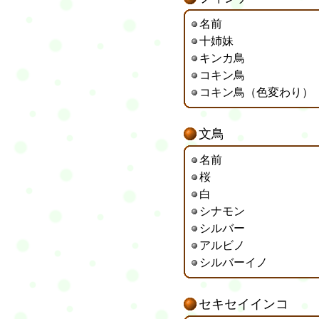
名前
十姉妹
キンカ鳥
コキン鳥
コキン鳥（色変わり）
文鳥
名前
桜
白
シナモン
シルバー
アルビノ
シルバーイノ
セキセイインコ