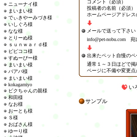
コメント（必須）
ニューナイ様
投稿者の名前（必須）
まいまい様
ホームページアドレス
でぃきやーみづき
様
いしぐろ様
メールで送って下さい
なな様
とりーぬ様
info@pet-nobu.com
宛に
ｓｕｎｗａｒｄ様
ピピココ様
出来たペット自慢のペ
すぬーぴー様
通常１～３日ほどで掲
まいまい様
ページに不備や変更点
バアバ様
まいまい様
kokagamiyo
い
ピクちゃんの親様
和田様
サンプル
なお様
おーとも様
Ｓ様
おばさん様
ゆーり様