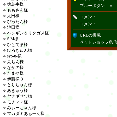
猿鳥牛様
ブルーボタン ＝ 
ももさん様
太田様
コメント
ぴったん様
コメント
池田様
ペンギン＆リクガメ様
URLの掲載
S.M様
ペットショップ鳥
ひとてま様
ひろきゅん様
syo-u-様
亮ちん様
なかの様
たまや様
伊藤様
３
とりちゃん様
あきゅう様
ヤナギサワ様
モチママ様
みぃーちゃん様
マカダミあぁーん様