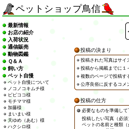
ペットショップ鳥信
最新情報
お店の紹介
入荷状況
通信販売
投稿の決まり
動物図鑑
投稿された写真はサイ
Ｑ＆Ａ
飼い方
投稿から掲載までに１
ペット自慢
複数のページで投稿す
ペット自慢について
公序良俗に反する
コメ
ノコノコキムチ様
ピピココ様
投稿の仕方
モチママ様
加藤様
必要なものを準備して
まいまい様
投稿したい写真（必須
天ゆめ（あむ）様
ペットの名前と種類（
ハクシロ様