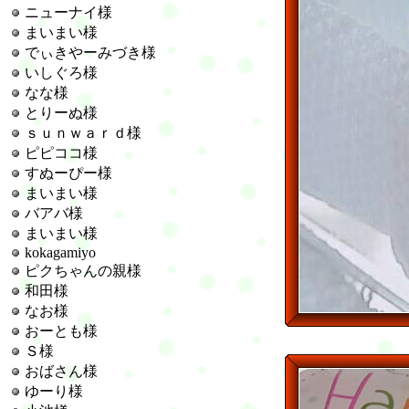
ニューナイ様
まいまい様
でぃきやーみづき
様
いしぐろ様
なな様
とりーぬ様
ｓｕｎｗａｒｄ様
ピピココ様
すぬーぴー様
まいまい様
バアバ様
まいまい様
kokagamiyo
ピクちゃんの親様
和田様
なお様
おーとも様
Ｓ様
おばさん様
ゆーり様