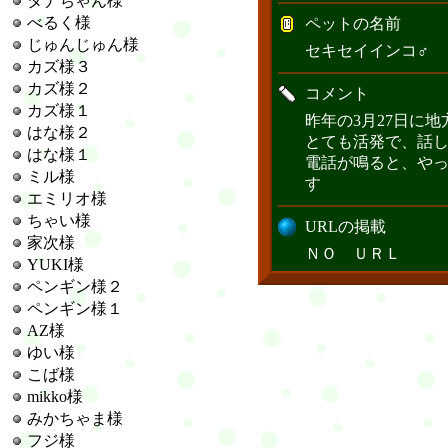
タナちゃん様
べるく様
ペットの名前
じゅんじゅん様
セキセイインコ♂ 
カズ様
３
カズ様
２
コメント
カズ様
１
昨年の3月27日に
はな様
２
とても活発で、話
はな様１
電話が鳴ると、やっ
ミル様
す
エミリオ様
ちゃい様
URLの掲載
家次様
ＮＯ ＵＲＬ
YUKI様
ペンギン様
２
ペンギン様１
AZ様
ゆい様
こば様
mikko様
みかちゃま様
フジ様