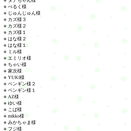
タナちゃん様
べるく様
じゅんじゅん様
カズ様
３
カズ様
２
カズ様
１
はな様
２
はな様１
ミル様
エミリオ様
ちゃい様
家次様
YUKI様
ペンギン様
２
ペンギン様１
AZ様
ゆい様
こば様
mikko様
みかちゃま様
フジ様