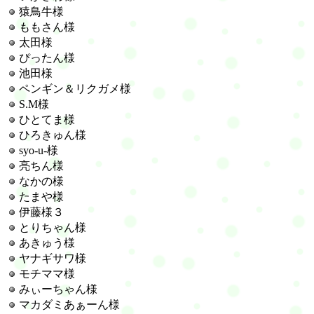
猿鳥牛様
ももさん様
太田様
ぴったん様
池田様
ペンギン＆リクガメ様
S.M様
ひとてま様
ひろきゅん様
syo-u-様
亮ちん様
なかの様
たまや様
伊藤様
３
とりちゃん様
あきゅう様
ヤナギサワ様
モチママ様
みぃーちゃん様
マカダミあぁーん様